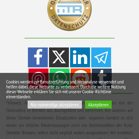
Cookies werden zur Benutzerführung und Webanalyse verwendet und
helfen dabei, diese Webseite zu verbessern. Durch die weitere Nutzung
dieser Webseite erklären Sie sich mit unserer Cookie-Richtlinie
einverstanden.
*Hinweis: Alle Einsätze der Kurtz Detektei Bremen werden von der
Nur notwendige akzeptieren
Akzeptieren
Hollerallee in Bremen aus durchgeführt und berechnet. Bei anderen auf
dieser Domain beworbenen Einsatzorten oder -regionen handelt es sich
weder um örtliche Niederlassungen noch um Betriebsstätten der Kurtz
Detektei Bremen, sofern nicht explizit anders ausgewiesen. Wir ermitteln