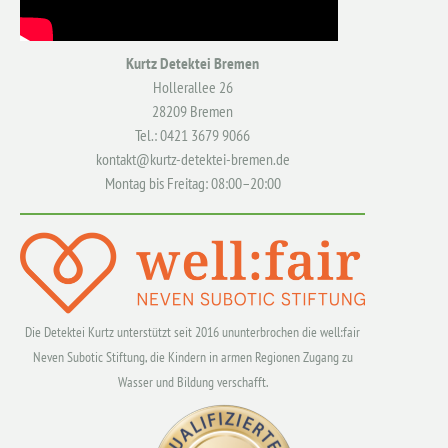
Kurtz Detektei Bremen
Hollerallee 26
28209 Bremen
Tel.: 0421 3679 9066
kontakt@kurtz-detektei-bremen.de
Montag bis Freitag: 08:00–20:00
Die Detektei Kurtz unterstützt seit 2016 ununterbrochen die well:fair
Neven Subotic Stiftung, die Kindern in armen Regionen Zugang zu
Wasser und Bildung verschafft.