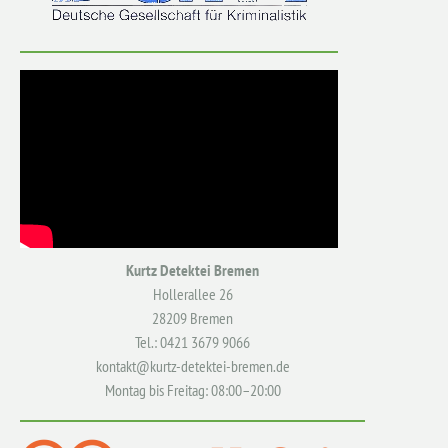
Kurtz Detektei Bremen
Hollerallee 26
28209 Bremen
Tel.: 0421 3679 9066
kontakt@kurtz-detektei-bremen.de
Montag bis Freitag: 08:00–20:00