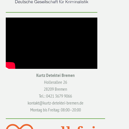
Kurtz Detektei Bremen
Hollerallee 26
28209 Bremen
Tel.: 0421 3679 9066
kontakt@kurtz-detektei-bremen.de
Montag bis Freitag: 08:00–20:00