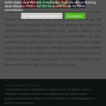
helfen dabei, diese Webseite zu verbessern. Durch die weitere Nutzung
dieser Webseite erklären Sie sich mit unserer Cookie-Richtlinie
einverstanden.
Nur notwendige akzeptieren
Akzeptieren
*Hinweis: Alle Einsätze der Kurtz Detektei Bremen werden von der
Hollerallee in Bremen aus durchgeführt und berechnet. Bei anderen auf
dieser Domain beworbenen Einsatzorten oder -regionen handelt es sich
weder um örtliche Niederlassungen noch um Betriebsstätten der Kurtz
Detektei Bremen, sofern nicht explizit anders ausgewiesen. Wir ermitteln
bundes-, europa- und weltweit – wahlweise mit qualifizierten, geprüften
lokalen Experten aus unserem umfassenden Kontaktnetzwerk oder durch
Entsendung unserer eigenen Spezialisten. Weitere Informationen zu den
Honoraren finden Sie
hier
und zu den Einsatzorten
hier
.
Impressum
|
Datenschutz
|
Sitemap
© Kurtz Detektei Bremen | Detektei Bremen | Detektiv Bremen | Privatdetektiv Bremen |
Abhörschutz | Privatdetektei Bremen | Wirtschaftsdetektei Bremen | Detektiv-Kosten |
gerichtsverwertbare Beweise Bremen | Private Investigator Bremen | Lohnfortzahlungsbetrug
Bremen | IT-Forensik Bremen